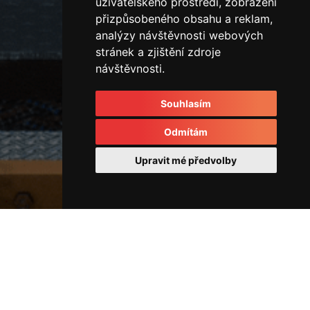
uživatelského prostředí, zobrazení
přizpůsobeného obsahu a reklam,
analýzy návštěvnosti webových
stránek a zjištění zdroje
návštěvnosti.
Souhlasím
Odmítám
Upravit mé předvolby
Vertikální vstřikovací lis
IMG_3528