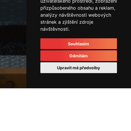
uživatelského prostředí, zobrazení
přizpůsobeného obsahu a reklam,
analýzy návštěvnosti webových
stránek a zjištění zdroje
návštěvnosti.
Souhlasím
Odmítám
Upravit mé předvolby
Vertikální vstřikovací lis
IMG_4772